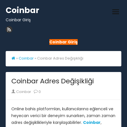
Skip
Coinbar
to
open
content
Coinbar Giriş
men
Coinbar Giriş
»
Coinbar
»
Coinbar Adres Değişikliği
Coinbar Adres Değişikliği
Author
Coinbar
0
Online bahis platformları, kullanıcılarına eğlenceli ve
heyecan verici bir deneyim sunarken, zaman zaman
adres değişiklikleriyle karşılaşabilirler.
Coinbar
,