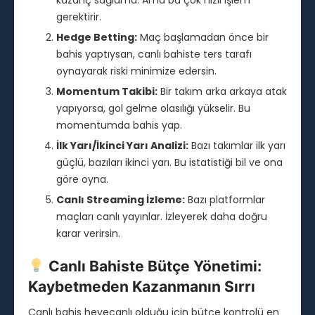
kazanç sağlama. Ama bu çok hızlı işlem
gerektirir.
Hedge Betting:
Maç başlamadan önce bir
bahis yaptıysan, canlı bahiste ters tarafı
oynayarak riski minimize edersin.
Momentum Takibi:
Bir takım arka arkaya atak
yapıyorsa, gol gelme olasılığı yükselir. Bu
momentumda bahis yap.
İlk Yarı/İkinci Yarı Analizi:
Bazı takımlar ilk yarı
güçlü, bazıları ikinci yarı. Bu istatistiği bil ve ona
göre oyna.
Canlı Streaming İzleme:
Bazı platformlar
maçları canlı yayınlar. İzleyerek daha doğru
karar verirsin.
Canlı Bahiste Bütçe Yönetimi:
Kaybetmeden Kazanmanın Sırrı
Canlı bahis heyecanlı olduğu için bütçe kontrolü en