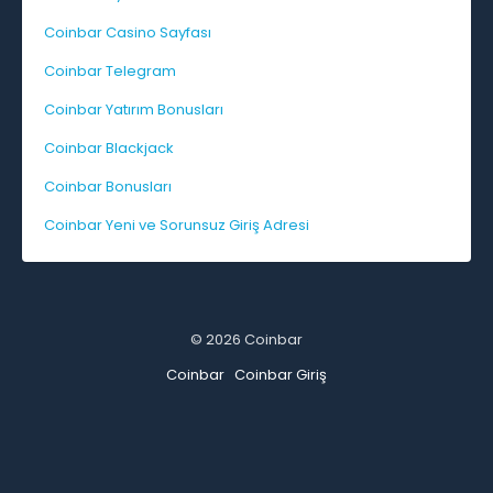
Coinbar Casino Sayfası
Coinbar Telegram
Coinbar Yatırım Bonusları
Coinbar Blackjack
Coinbar Bonusları
Coinbar Yeni ve Sorunsuz Giriş Adresi
© 2026 Coinbar
Coinbar
Coinbar Giriş