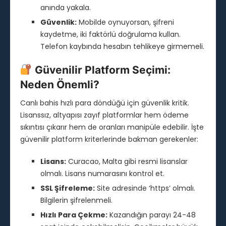
anında yakala.
Güvenlik:
Mobilde oynuyorsan, şifreni
kaydetme, iki faktörlü doğrulama kullan.
Telefon kaybında hesabın tehlikeye girmemeli.
Güvenilir Platform Seçimi:
Neden Önemli?
Canlı bahis hızlı para döndüğü için güvenlik kritik.
Lisanssız, altyapısı zayıf platformlar hem ödeme
sıkıntısı çıkarır hem de oranları manipüle edebilir. İşte
güvenilir platform kriterlerinde bakman gerekenler:
Lisans:
Curacao, Malta gibi resmi lisanslar
olmalı. Lisans numarasını kontrol et.
SSL Şifreleme:
Site adresinde ‘https’ olmalı.
Bilgilerin şifrelenmeli.
Hızlı Para Çekme:
Kazandığın parayı 24-48