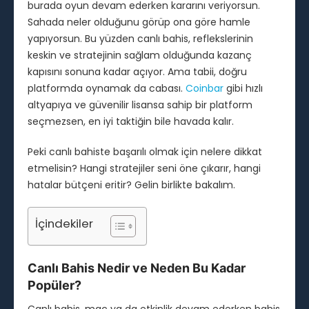
burada oyun devam ederken kararını veriyorsun.
Sahada neler olduğunu görüp ona göre hamle
yapıyorsun. Bu yüzden canlı bahis, reflekslerinin
keskin ve stratejinin sağlam olduğunda kazanç
kapısını sonuna kadar açıyor. Ama tabii, doğru
platformda oynamak da cabası.
Coinbar
gibi hızlı
altyapıya ve güvenilir lisansa sahip bir platform
seçmezsen, en iyi taktiğin bile havada kalır.
Peki canlı bahiste başarılı olmak için nelere dikkat
etmelisin? Hangi stratejiler seni öne çıkarır, hangi
hatalar bütçeni eritir? Gelin birlikte bakalım.
İçindekiler
Canlı Bahis Nedir ve Neden Bu Kadar
Popüler?