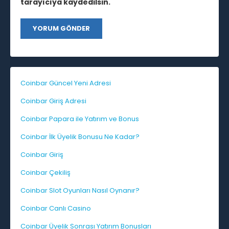
tarayıcıya kaydedilsin.
Coinbar Güncel Yeni Adresi
Coinbar Giriş Adresi
Coinbar Papara ile Yatırım ve Bonus
Coinbar İlk Üyelik Bonusu Ne Kadar?
Coinbar Giriş
Coinbar Çekiliş
Coinbar Slot Oyunları Nasıl Oynanır?
Coinbar Canlı Casino
Coinbar Üyelik Sonrası Yatırım Bonusları