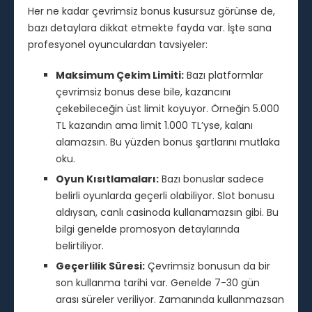
Her ne kadar çevrimsiz bonus kusursuz görünse de,
bazı detaylara dikkat etmekte fayda var. İşte sana
profesyonel oyunculardan tavsiyeler:
Maksimum Çekim Limiti:
Bazı platformlar
çevrimsiz bonus dese bile, kazancını
çekebileceğin üst limit koyuyor. Örneğin 5.000
TL kazandın ama limit 1.000 TL’yse, kalanı
alamazsın. Bu yüzden bonus şartlarını mutlaka
oku.
Oyun Kısıtlamaları:
Bazı bonuslar sadece
belirli oyunlarda geçerli olabiliyor. Slot bonusu
aldıysan, canlı casinoda kullanamazsın gibi. Bu
bilgi genelde promosyon detaylarında
belirtiliyor.
Geçerlilik Süresi:
Çevrimsiz bonusun da bir
son kullanma tarihi var. Genelde 7-30 gün
arası süreler veriliyor. Zamanında kullanmazsan