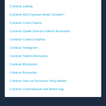
Coinbar Çekiliş
Coinbar Slot Oyunları Nasıl Oynanır?
Coinbar Canlı Casino
Coinbar Üyelik Sonrası Yatırım Bonusları
Coinbar Casino Sayfası
Coinbar Telegram
Coinbar Yatırım Bonusları
Coinbar Blackjack
Coinbar Bonusları
Coinbar Yeni ve Sorunsuz Giriş Adresi
Coinbar Canlı Maçları İzle Bahis Yap