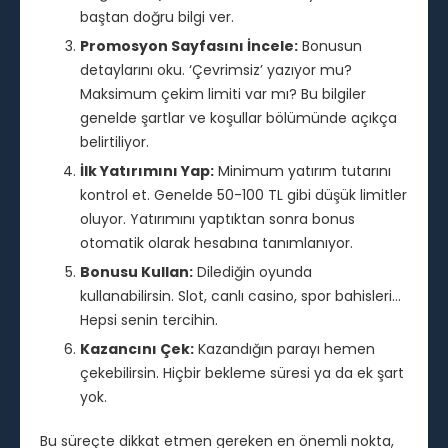
baştan doğru bilgi ver.
Promosyon Sayfasını İncele:
Bonusun
detaylarını oku. ‘Çevrimsiz’ yazıyor mu?
Maksimum çekim limiti var mı? Bu bilgiler
genelde şartlar ve koşullar bölümünde açıkça
belirtiliyor.
İlk Yatırımını Yap:
Minimum yatırım tutarını
kontrol et. Genelde 50-100 TL gibi düşük limitler
oluyor. Yatırımını yaptıktan sonra bonus
otomatik olarak hesabına tanımlanıyor.
Bonusu Kullan:
Dilediğin oyunda
kullanabilirsin. Slot, canlı casino, spor bahisleri…
Hepsi senin tercihin.
Kazancını Çek:
Kazandığın parayı hemen
çekebilirsin. Hiçbir bekleme süresi ya da ek şart
yok.
Bu süreçte dikkat etmen gereken en önemli nokta,