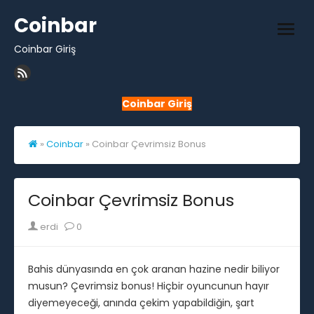
Skip
Coinbar
to
open
content
Coinbar Giriş
men
Coinbar Giriş
»
Coinbar
»
Coinbar Çevrimsiz Bonus
Coinbar Çevrimsiz Bonus
Author
erdi
0
Bahis dünyasında en çok aranan hazine nedir biliyor
musun? Çevrimsiz bonus! Hiçbir oyuncunun hayır
diyemeyeceği, anında çekim yapabildiğin, şart