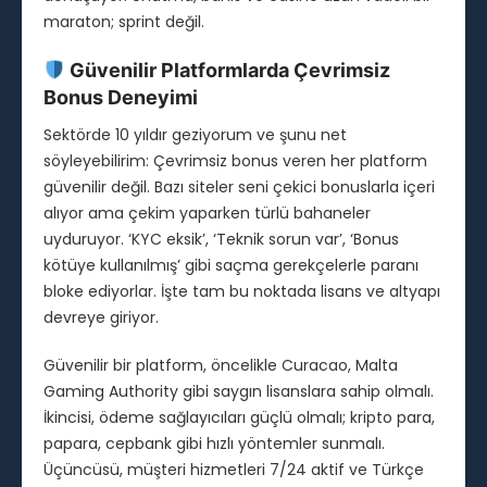
maraton; sprint değil.
Güvenilir Platformlarda Çevrimsiz
Bonus Deneyimi
Sektörde 10 yıldır geziyorum ve şunu net
söyleyebilirim: Çevrimsiz bonus veren her platform
güvenilir değil. Bazı siteler seni çekici bonuslarla içeri
alıyor ama çekim yaparken türlü bahaneler
uyduruyor. ‘KYC eksik’, ‘Teknik sorun var’, ‘Bonus
kötüye kullanılmış’ gibi saçma gerekçelerle paranı
bloke ediyorlar. İşte tam bu noktada lisans ve altyapı
devreye giriyor.
Güvenilir bir platform, öncelikle Curacao, Malta
Gaming Authority gibi saygın lisanslara sahip olmalı.
İkincisi, ödeme sağlayıcıları güçlü olmalı; kripto para,
papara, cepbank gibi hızlı yöntemler sunmalı.
Üçüncüsü, müşteri hizmetleri 7/24 aktif ve Türkçe