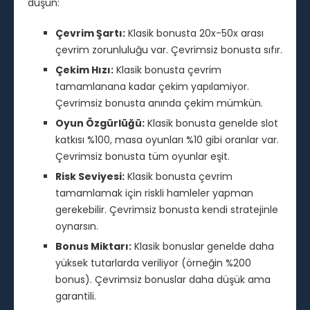
düşün:
Çevrim Şartı:
Klasik bonusta 20x-50x arası
çevrim zorunluluğu var. Çevrimsiz bonusta sıfır.
Çekim Hızı:
Klasik bonusta çevrim
tamamlanana kadar çekim yapılamiyor.
Çevrimsiz bonusta anında çekim mümkün.
Oyun Özgürlüğü:
Klasik bonusta genelde slot
katkısı %100, masa oyunları %10 gibi oranlar var.
Çevrimsiz bonusta tüm oyunlar eşit.
Risk Seviyesi:
Klasik bonusta çevrim
tamamlamak için riskli hamleler yapman
gerekebilir. Çevrimsiz bonusta kendi stratejinle
oynarsın.
Bonus Miktarı:
Klasik bonuslar genelde daha
yüksek tutarlarda veriliyor (örneğin %200
bonus). Çevrimsiz bonuslar daha düşük ama
garantili.