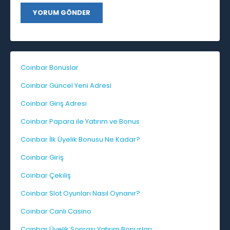
Coinbar Bonuslar
Coinbar Güncel Yeni Adresi
Coinbar Giriş Adresi
Coinbar Papara ile Yatırım ve Bonus
Coinbar İlk Üyelik Bonusu Ne Kadar?
Coinbar Giriş
Coinbar Çekiliş
Coinbar Slot Oyunları Nasıl Oynanır?
Coinbar Canlı Casino
Coinbar Üyelik Sonrası Yatırım Bonusları