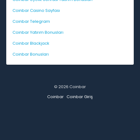
Coinbar Casino Sayfası
Coinbar Telegram
Coinbar Yatırım Bonusları
Coinbar Blackjack
Coinbar Bonusları
© 2026 Coinbar
Coinbar
Coinbar Giriş