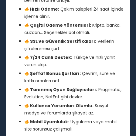
benzeri otorite onaylı.
Hızlı Ödeme:
Çekim talepleri 24 saat içinde
işleme alınır.
Çeşitli Ödeme Yöntemleri:
Kripto, banka,
cüzdan… Seçenekler bol olmalı.
SSL ve Güvenlik Sertifikaları:
Verilerin
şifrelenmesi şart.
7/24 Canlı Destek:
Türkçe ve hızlı yanıt
veren ekip.
Şeffaf Bonus Şartları:
Çevrim, süre ve
katkı oranları net.
Tanınmış Oyun Sağlayıcıları:
Pragmatic,
Evolution, NetEnt gibi devler.
Kullanıcı Yorumları Olumlu:
Sosyal
medya ve forumlarda şikayet az.
Mobil Uyumluluk:
Uygulama veya mobil
site sorunsuz çalışmalı.