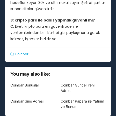
hedefler koyar. 30x ve altı makul sayılır. Şeffaf şartlar
sunan siteler güvenilirdir.
S: Kripto para ile bahis yapmak güvenli mi?
C: Evet, kripto para en güvenli ödeme
yöntemlerinden biri. Kart bilgisi paylaşmana gerek
kalmaz, işlemler hızlıdır ve
Coinbar
You may also like:
Coinbar Bonuslar
Coinbar Güncel Yeni
Adresi
Coinbar Giriş Adresi
Coinbar Papara ile Yatırım
ve Bonus