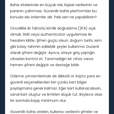
Bahis sitelerinde en büyük risk, kişisel verilerinin ve
paranın çalınması. Güvenilir bahis platformları bu
konuda sıkı önlemler alır. Peki sen ne yapabilirsin?
Öncelikle iki faktörlü kimlik doğrulama (2FA) açık
olmalı. SMS veya authenticator uygulaması ile
hesabını kilitle. Şifren güçlü olsun; doğum tarihi, isim
gibi kolay tahmin edilebilir şeyler kullanma. Düzenli
olarak şifreni değiştir. Ayrıca, siteye giriş yaptığın
cihazları kontrol et. Tanımadığın bir cihaz varsa
hemen şifreni değiştir ve desteğe bildir.
Ödeme yöntemlerinde de dikkatli ol. Kripto para en
güvenli seçeneklerden biri çünkü kart bilgisi
paylaşmana gerek kalmaz. Eğer kart kullanacaksan,
sanal kart oluştur ve limitleri düşük tut. Böylece olası
bir sızıntıda kayıp minimum olur.
Güvenilir bahis siteleri, kullanıcı verilerini şifreler ve