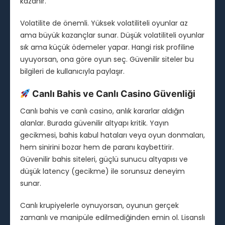
kazanır.
Volatilite de önemli. Yüksek volatiliteli oyunlar az
ama büyük kazançlar sunar. Düşük volatiliteli oyunlar
sık ama küçük ödemeler yapar. Hangi risk profiline
uyuyorsan, ona göre oyun seç. Güvenilir siteler bu
bilgileri de kullanıcıyla paylaşır.
Canlı Bahis ve Canlı Casino Güvenliği
Canlı bahis ve canlı casino, anlık kararlar aldığın
alanlar. Burada güvenilir altyapı kritik. Yayın
gecikmesi, bahis kabul hataları veya oyun donmaları,
hem sinirini bozar hem de paranı kaybettirir.
Güvenilir bahis siteleri, güçlü sunucu altyapısı ve
düşük latency (gecikme) ile sorunsuz deneyim
sunar.
Canlı krupiyelerle oynuyorsan, oyunun gerçek
zamanlı ve manipüle edilmediğinden emin ol. Lisanslı