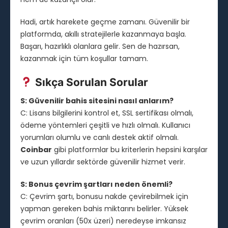
Hadi, artık harekete geçme zamanı. Güvenilir bir
platformda, akıllı stratejilerle kazanmaya başla.
Başarı, hazırlıklı olanlara gelir. Sen de hazırsan,
kazanmak için tüm koşullar tamam.
Sıkça Sorulan Sorular
S: Güvenilir bahis sitesini nasıl anlarım?
C: Lisans bilgilerini kontrol et, SSL sertifikası olmalı,
ödeme yöntemleri çeşitli ve hızlı olmalı. Kullanıcı
yorumları olumlu ve canlı destek aktif olmalı.
Coinbar
gibi platformlar bu kriterlerin hepsini karşılar
ve uzun yıllardır sektörde güvenilir hizmet verir.
S: Bonus çevrim şartları neden önemli?
C: Çevrim şartı, bonusu nakde çevirebilmek için
yapman gereken bahis miktarını belirler. Yüksek
çevrim oranları (50x üzeri) neredeyse imkansız