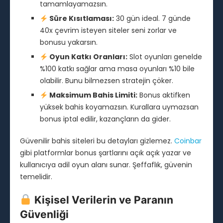
tamamlayamazsın.
Süre Kısıtlaması:
30 gün ideal. 7 günde
40x çevrim isteyen siteler seni zorlar ve
bonusu yakarsın.
Oyun Katkı Oranları:
Slot oyunları genelde
%100 katkı sağlar ama masa oyunları %10 bile
olabilir. Bunu bilmezsen stratejin çöker.
Maksimum Bahis Limiti:
Bonus aktifken
yüksek bahis koyamazsın. Kurallara uymazsan
bonus iptal edilir, kazançların da gider.
Güvenilir bahis siteleri bu detayları gizlemez.
Coinbar
gibi platformlar bonus şartlarını açık açık yazar ve
kullanıcıya adil oyun alanı sunar. Şeffaflık, güvenin
temelidir.
Kişisel Verilerin ve Paranın
Güvenliği