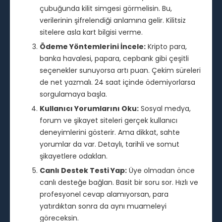
çubuğunda kilit simgesi görmelisin. Bu,
verilerinin şifrelendiği anlamına gelir. Kilitsiz
sitelere asla kart bilgisi verme.
Ödeme Yöntemlerini İncele:
Kripto para,
banka havalesi, papara, cepbank gibi çeşitli
seçenekler sunuyorsa artı puan. Çekim süreleri
de net yazmalı. 24 saat içinde ödemiyorlarsa
sorgulamaya başla.
Kullanıcı Yorumlarını Oku:
Sosyal medya,
forum ve şikayet siteleri gerçek kullanıcı
deneyimlerini gösterir. Ama dikkat, sahte
yorumlar da var. Detaylı, tarihli ve somut
şikayetlere odaklan.
Canlı Destek Testi Yap:
Üye olmadan önce
canlı desteğe bağlan. Basit bir soru sor. Hızlı ve
profesyonel cevap alamıyorsan, para
yatırdıktan sonra da aynı muameleyi
göreceksin.