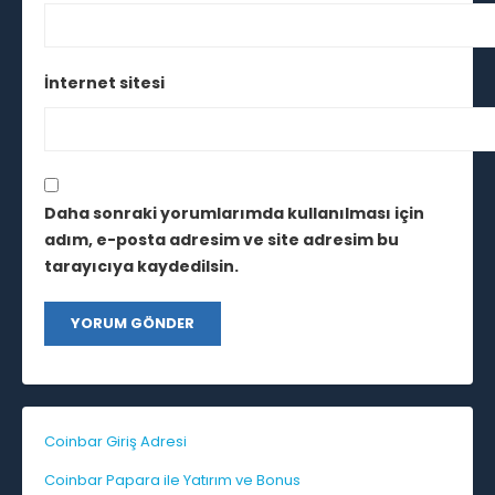
İnternet sitesi
Daha sonraki yorumlarımda kullanılması için
adım, e-posta adresim ve site adresim bu
tarayıcıya kaydedilsin.
Coinbar Giriş Adresi
Coinbar Papara ile Yatırım ve Bonus