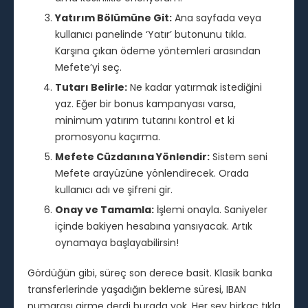
Yatırım Bölümüne Git:
Ana sayfada veya
kullanıcı panelinde ‘Yatır’ butonunu tıkla.
Karşına çıkan ödeme yöntemleri arasından
Mefete’yi seç.
Tutarı Belirle:
Ne kadar yatırmak istediğini
yaz. Eğer bir bonus kampanyası varsa,
minimum yatırım tutarını kontrol et ki
promosyonu kaçırma.
Mefete Cüzdanına Yönlendir:
Sistem seni
Mefete arayüzüne yönlendirecek. Orada
kullanıcı adı ve şifreni gir.
Onay ve Tamamla:
İşlemi onayla. Saniyeler
içinde bakiyen hesabına yansıyacak. Artık
oynamaya başlayabilirsin!
Gördüğün gibi, süreç son derece basit. Klasik banka
transferlerinde yaşadığın bekleme süresi, IBAN
numarası girme derdi burada yok. Her şey birkaç tıkla