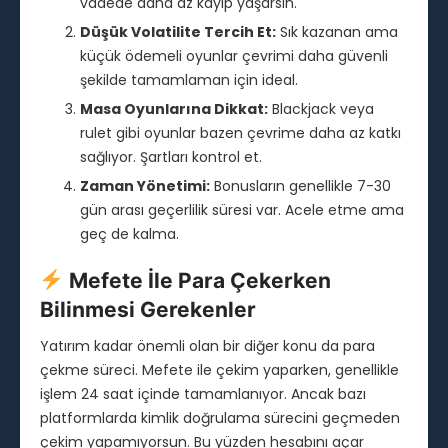
vadede daha az kayıp yaşarsın.
Düşük Volatilite Tercih Et:
Sık kazanan ama
küçük ödemeli oyunlar çevrimi daha güvenli
şekilde tamamlaman için ideal.
Masa Oyunlarına Dikkat:
Blackjack veya
rulet gibi oyunlar bazen çevrime daha az katkı
sağlıyor. Şartları kontrol et.
Zaman Yönetimi:
Bonusların genellikle 7-30
gün arası geçerlilik süresi var. Acele etme ama
geç de kalma.
Mefete İle Para Çekerken
Bilinmesi Gerekenler
Yatırım kadar önemli olan bir diğer konu da para
çekme süreci. Mefete ile çekim yaparken, genellikle
işlem 24 saat içinde tamamlanıyor. Ancak bazı
platformlarda kimlik doğrulama sürecini geçmeden
çekim yapamıyorsun. Bu yüzden hesabını açar