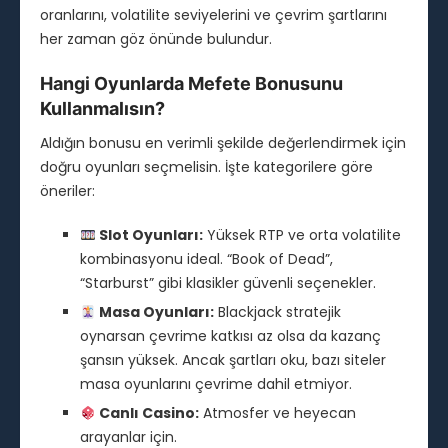
oranlarını, volatilite seviyelerini ve çevrim şartlarını
her zaman göz önünde bulundur.
Hangi Oyunlarda Mefete Bonusunu
Kullanmalısın?
Aldığın bonusu en verimli şekilde değerlendirmek için
doğru oyunları seçmelisin. İşte kategorilere göre
öneriler:
Slot Oyunları:
Yüksek RTP ve orta volatilite
kombinasyonu ideal. “Book of Dead”,
“Starburst” gibi klasikler güvenli seçenekler.
Masa Oyunları:
Blackjack stratejik
oynarsan çevrime katkısı az olsa da kazanç
şansın yüksek. Ancak şartları oku, bazı siteler
masa oyunlarını çevrime dahil etmiyor.
Canlı Casino:
Atmosfer ve heyecan
arayanlar için.