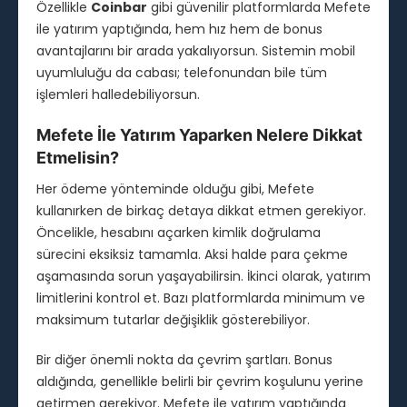
Özellikle
Coinbar
gibi güvenilir platformlarda Mefete
ile yatırım yaptığında, hem hız hem de bonus
avantajlarını bir arada yakalıyorsun. Sistemin mobil
uyumluluğu da cabası; telefonundan bile tüm
işlemleri halledebiliyorsun.
Mefete İle Yatırım Yaparken Nelere Dikkat
Etmelisin?
Her ödeme yönteminde olduğu gibi, Mefete
kullanırken de birkaç detaya dikkat etmen gerekiyor.
Öncelikle, hesabını açarken kimlik doğrulama
sürecini eksiksiz tamamla. Aksi halde para çekme
aşamasında sorun yaşayabilirsin. İkinci olarak, yatırım
limitlerini kontrol et. Bazı platformlarda minimum ve
maksimum tutarlar değişiklik gösterebiliyor.
Bir diğer önemli nokta da çevrim şartları. Bonus
aldığında, genellikle belirli bir çevrim koşulunu yerine
getirmen gerekiyor. Mefete ile yatırım yaptığında