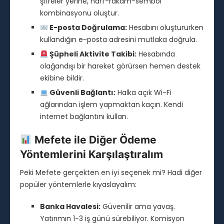
şifreler yerine, harf-rakam-sembol
kombinasyonu oluştur.
E-posta Doğrulama:
Hesabını oluştururken
kullandığın e-posta adresini mutlaka doğrula.
Şüpheli Aktivite Takibi:
Hesabında
olağandışı bir hareket görürsen hemen destek
ekibine bildir.
Güvenli Bağlantı:
Halka açık Wi-Fi
ağlarından işlem yapmaktan kaçın. Kendi
internet bağlantını kullan.
Mefete ile Diğer Ödeme
Yöntemlerini Karşılaştıralım
Peki Mefete gerçekten en iyi seçenek mi? Hadi diğer
popüler yöntemlerle kıyaslayalım:
Banka Havalesi:
Güvenilir ama yavaş.
Yatırımın 1-3 iş günü sürebiliyor. Komisyon