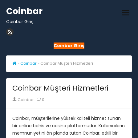
Skip
Coinbar
to
open
content
Coinbar Giriş
men
Coinbar Giriş
»
Coinbar
»
Coinbar Müşteri Hizmetleri
Coinbar Müşteri Hizmetleri
Author
Coinbar
0
Coinbar, müşterilerine yüksek kaliteli hizmet sunan
bir online bahis ve casino platformudur. Kullanıcıların
memnuniyetini ön planda tutan Coinbar, etkili bir