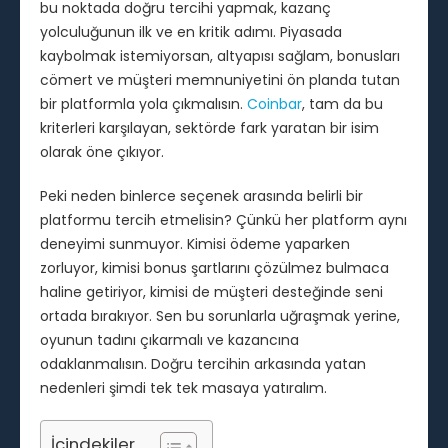
bu noktada doğru tercihi yapmak, kazanç
yolculuğunun ilk ve en kritik adımı. Piyasada
kaybolmak istemiyorsan, altyapısı sağlam, bonusları
cömert ve müşteri memnuniyetini ön planda tutan
bir platformla yola çıkmalısın.
Coinbar
, tam da bu
kriterleri karşılayan, sektörde fark yaratan bir isim
olarak öne çıkıyor.
Peki neden binlerce seçenek arasında belirli bir
platformu tercih etmelisin? Çünkü her platform aynı
deneyimi sunmuyor. Kimisi ödeme yaparken
zorluyor, kimisi bonus şartlarını çözülmez bulmaca
haline getiriyor, kimisi de müşteri desteğinde seni
ortada bırakıyor. Sen bu sorunlarla uğraşmak yerine,
oyunun tadını çıkarmalı ve kazancına
odaklanmalısın. Doğru tercihin arkasında yatan
nedenleri şimdi tek tek masaya yatıralım.
İçindekiler