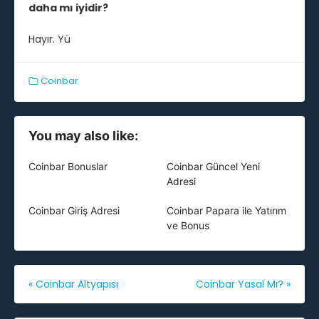
daha mı iyidir?
Hayır. Yü
Coinbar
You may also like:
Coinbar Bonuslar
Coinbar Güncel Yeni
Adresi
Coinbar Giriş Adresi
Coinbar Papara ile Yatırım
ve Bonus
Yazı
«
Coinbar Altyapısı
Coinbar Yasal Mı?
»
gezinmesi