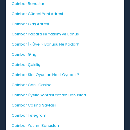
Coinbar Bonuslar
Coinbar Güncel Yeni Adresi
Coinbar Giriş Adresi
Coinbar Papara ile Yatırım ve Bonus
Coinbar İlk Üyelik Bonusu Ne Kadar?
Coinbar Giriş
Coinbar Çekiliş
Coinbar Slot Oyunları Nasıl Oynanır?
Coinbar Canlı Casino
Coinbar Üyelik Sonrası Yatırım Bonusları
Coinbar Casino Sayfası
Coinbar Telegram
Coinbar Yatırım Bonusları