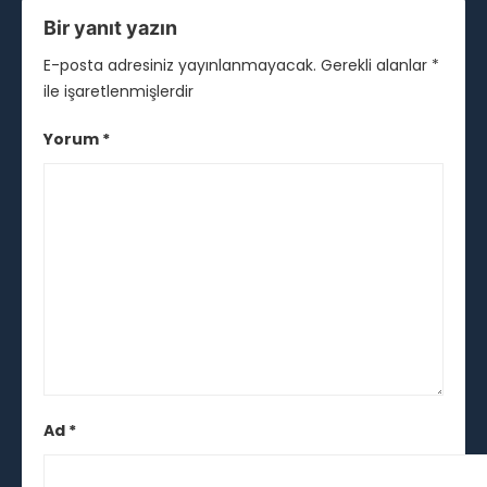
Bir yanıt yazın
E-posta adresiniz yayınlanmayacak.
Gerekli alanlar
*
ile işaretlenmişlerdir
Yorum
*
Ad
*