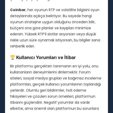
Coinbar
, her oyunun RTP ve volatilite bilgisini oyun
detaylarında açıkça belirtiyor. Bu sayede hangi
oyunun stratejine uygun olduğunu önceden bilir,
bütçeni ona göre planlar ve kayıpları minimize
edersin. Yüksek RTP’li slotlar arıyorsan veya düşük
riskle uzun süre oynamak istiyorsan, bu bilgiler sana
rehberlik eder.
Kullanıcı Yorumları ve İtibar
Bir platformu gerçekten tanımanın en iyi yolu, onu
kullananların deneyimlerini dinlemektir. Forum
siteleri, sosyal medya grupları ve bağımsız inceleme
platformları, gerçek kullanıcı yorumlarının toplandığı
yerlerdir. Olumlu geri bildirimler, hızlı ödeme
hikayeleri ve çözülen sorun örnekleri, platformun
itibarını güçlendirir. Negatif yorumlar da vardır
elbette, ama önemli olan platformun bu sorunlara