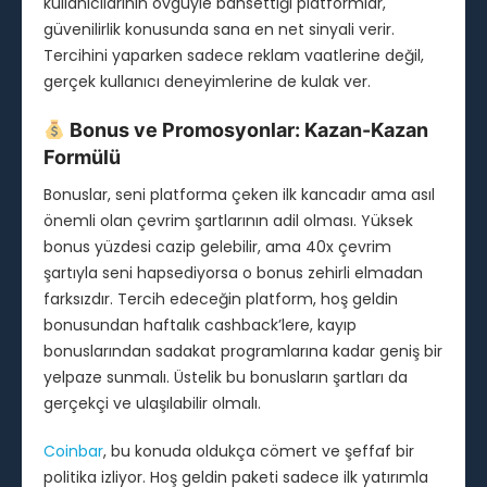
kullanıcılarının övgüyle bahsettiği platformlar,
güvenilirlik konusunda sana en net sinyali verir.
Tercihini yaparken sadece reklam vaatlerine değil,
gerçek kullanıcı deneyimlerine de kulak ver.
Bonus ve Promosyonlar: Kazan-Kazan
Formülü
Bonuslar, seni platforma çeken ilk kancadır ama asıl
önemli olan çevrim şartlarının adil olması. Yüksek
bonus yüzdesi cazip gelebilir, ama 40x çevrim
şartıyla seni hapsediyorsa o bonus zehirli elmadan
farksızdır. Tercih edeceğin platform, hoş geldin
bonusundan haftalık cashback’lere, kayıp
bonuslarından sadakat programlarına kadar geniş bir
yelpaze sunmalı. Üstelik bu bonusların şartları da
gerçekçi ve ulaşılabilir olmalı.
Coinbar
, bu konuda oldukça cömert ve şeffaf bir
politika izliyor. Hoş geldin paketi sadece ilk yatırımla