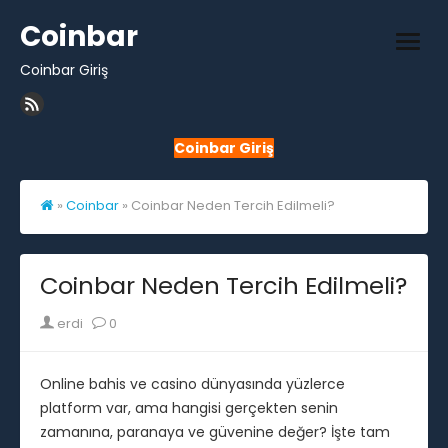
Skip
Coinbar
to
open
content
Coinbar Giriş
men
Coinbar Giriş
»
Coinbar
»
Coinbar Neden Tercih Edilmeli?
Coinbar Neden Tercih Edilmeli?
Author
erdi
0
Online bahis ve casino dünyasında yüzlerce
platform var, ama hangisi gerçekten senin
zamanına, paranaya ve güvenine değer? İşte tam