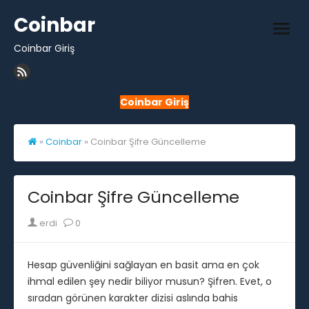
Skip
Coinbar
to
open
content
Coinbar Giriş
men
Coinbar Giriş
»
Coinbar
»
Coinbar Şifre Güncelleme
Coinbar Şifre Güncelleme
Author
erdi
0
Hesap güvenliğini sağlayan en basit ama en çok
ihmal edilen şey nedir biliyor musun? Şifren. Evet, o
sıradan görünen karakter dizisi aslında bahis