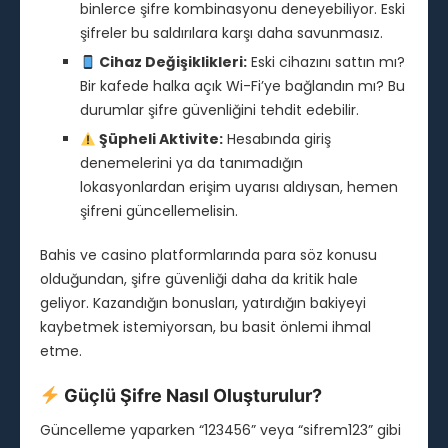
binlerce şifre kombinasyonu deneyebiliyor. Eski
şifreler bu saldırılara karşı daha savunmasız.
Cihaz Değişiklikleri:
Eski cihazını sattın mı?
Bir kafede halka açık Wi-Fi’ye bağlandın mı? Bu
durumlar şifre güvenliğini tehdit edebilir.
Şüpheli Aktivite:
Hesabında giriş
denemelerini ya da tanımadığın
lokasyonlardan erişim uyarısı aldıysan, hemen
şifreni güncellemelisin.
Bahis ve casino platformlarında para söz konusu
olduğundan, şifre güvenliği daha da kritik hale
geliyor. Kazandığın bonusları, yatırdığın bakiyeyi
kaybetmek istemiyorsan, bu basit önlemi ihmal
etme.
Güçlü Şifre Nasıl Oluşturulur?
Güncelleme yaparken “123456” veya “sifrem123” gibi