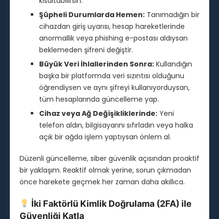
kısaltabilirsin.
Şüpheli Durumlarda Hemen:
Tanımadığın bir
cihazdan giriş uyarısı, hesap hareketlerinde
anormallik veya phishing e-postası aldıysan
beklemeden şifreni değiştir.
Büyük Veri İhlallerinden Sonra:
Kullandığın
başka bir platformda veri sızıntısı olduğunu
öğrendiysen ve aynı şifreyi kullanıyorduysan,
tüm hesaplarında güncelleme yap.
Cihaz veya Ağ Değişikliklerinde:
Yeni
telefon aldın, bilgisayarını sıfırladın veya halka
açık bir ağda işlem yaptıysan önlem al.
Düzenli güncelleme, siber güvenlik açısından proaktif
bir yaklaşım. Reaktif olmak yerine, sorun çıkmadan
önce harekete geçmek her zaman daha akıllıca.
İki Faktörlü Kimlik Doğrulama (2FA) ile
Güvenliği Katla