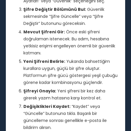
Ayarları” veya “Güvenlik” seçeneğini seç.
Şifre Değiştir Bölümünü Bul:
Güvenlik
sekmesinde “Şifre Güncelle” veya “Şifre
Değiştir” butonunu göreceksin.
Mevcut Şifreni Gir:
Önce eski şifreni
doğrulaman istenecek. Bu adım, hesabına
yetkisiz erişimi engelleyen önemli bir güvenlik
katmanı.
Yeni Şifreni Belirle:
Yukarıda bahsettiğim
kurallara uygun, güçlü bir şifre oluştur.
Platformun şifre gücü göstergesi yeşil çubuğu
görene kadar kombinasyonu güçlendir.
Şifreyi Onayla:
Yeni şifreni bir kez daha
girerek yazım hatasına karşı kontrol et.
Değişiklikleri Kaydet:
“Kaydet” veya
“Güncelle” butonuna tıkla. Başarılı bir
güncelleme sonrası genellikle e-posta ile
bildirim alırsın.