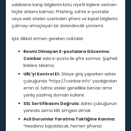
saldırısına kanıp bilgilerini kötü niyetli kişilere verirsen
hiçbir anlamı kalmaz. Phishing, sahte e-postalar
veya web siteleri üzerinden şifreni ve kişisel bilgilerini
çalmayı amaçlayan bir dolandırıcılık yöntemi.
İşte dikkat etmen gereken noktalar:
Resmi Olmayan E-postalara Güvenme:
Coinbar
asla e-posta ile şifre sormaz. Şüpheli
linklere tıklama.
URL’yi Kontrol Et:
Siteye giriş yaparken adres
çubuğunda “https://coinbar.info” yazdığından
emin ol. Sahte siteler genellikle benzer ama
yanlış yazılmış domain kullanır.
SSL Sertifikasını Doğrula:
Adres çubuğunun
yanında asma kilit simgesi olmalı.
Acil Durumlar Yaratma Taktiğine Kanma:
“Hesabınız kapatılacak, hemen şifrenizi