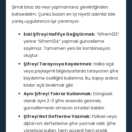
Şimdi biraz da neyi yapmamanız gerektiğinden
bahsedelim. Çünkü bazen en iyi niyetli adımlar bile
yanlış uygulanınca işe yaramıyor:
Eski Şifreyi Hafifçe Değiştirmek:
“Sifrem123”
yerine “Sifrem124” yapmak güncelleme
sayılmaz. Tamamen yeni bir kombinasyon
oluştur.
Şifreyi Tarayıcıya Kaydetmek:
Halka açık
veya paylaşımlı bilgisayarlarda tarayıcının şifre
kaydetme özelliğini kullanma. Bu, kapıyı ardına
kadar açık bırakmak gibi.
Aynı Şifreyi Tekrar Kullanmak:
Döngüsel
olarak aynı 2-3 şifre arasında gezmek,
güncellemenin amacını ortadan kaldırır.
Şifreyi Not Defterine Yazmak:
Fiziksel veya
dijital not defterlerine şifre yazmak riskli. Şifre
yöneticisi kullan, hem güvenli hem pratik.