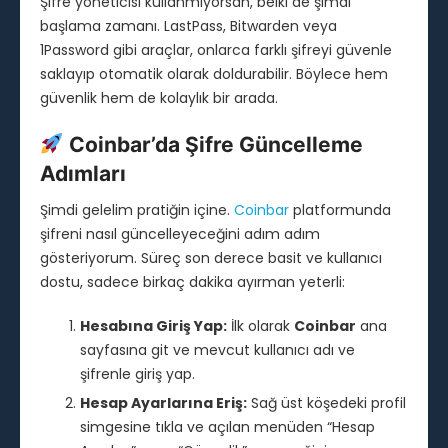
Şifre yöneticisi kullanmıyorsan, belki de şimdi
başlama zamanı. LastPass, Bitwarden veya
1Password gibi araçlar, onlarca farklı şifreyi güvenle
saklayıp otomatik olarak doldurabilir. Böylece hem
güvenlik hem de kolaylık bir arada.
Coinbar’da Şifre Güncelleme
Adımları
Şimdi gelelim pratiğin içine.
Coinbar
platformunda
şifreni nasıl güncelleyeceğini adım adım
gösteriyorum. Süreç son derece basit ve kullanıcı
dostu, sadece birkaç dakika ayırman yeterli:
Hesabına Giriş Yap:
İlk olarak
Coinbar
ana
sayfasına git ve mevcut kullanıcı adı ve
şifrenle giriş yap.
Hesap Ayarlarına Eriş:
Sağ üst köşedeki profil
simgesine tıkla ve açılan menüden “Hesap