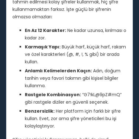
tahmin edilmesi kolay şifreler kullanmak, hiç şifre
kullanmamaktan farksız. İşte güçlü bir şifrenin
olmazsa olmazları:
En Az 12 Karakter:
Ne kadar uzunsa, kırılması o
kadar zor.
Karmaşık Yapı:
Büyük harf, küçük harf, rakam
ve özel karakterleri (@, #, !, % gibi) bir arada
kullan.
Anlamlı Kelimelerden Kaçın:
Adın, doğum
tarihin veya favori takımın gibi kişisel bilgiler
kullanma.
Rastgele Kombinasyon:
“G7!kL@9pZ#mQ”
gibi rastgele diziler en güvenli seçenek.
Benzersizlik:
Her platform için farklı bir şifre
kullan. Evet, zor ama şifre yöneticileri bu işi
kolaylaştırıyor.