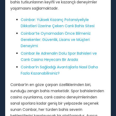
bahis tutkunlarının keyifli ve kazançlı deneyimler
yaşamasını sağlamaktadır.
Coinbar: Yüksek Kazanç Potansiyeliyle
Dikkatleri Üzerine Çeken Canlı Bahis Sitesi
Coinbar’te Oynamadan Önce Bilmeniz
Gerekenler: Güvenlik, Lisans ve Müşteri
Deneyimi
Coinbar ile Adrenalin Dolu Spor Bahisleri ve
Canlı Casino Heyecanı Bir Arada
Coinbar’in Sağladığı Avantajlarla Nasıl Daha
Fazla Kazanabilirsiniz?
Coinbar’in en göze çarpan özelliklerinden biri,
sunduğu zengin bahis marketidir. Spor bahislerinden
casino oyunlarına, canlı casino deneyimlerinden
sanal sporlara kadar geniş bir yelpazede seçenek
sunan Coinbar, her türden bahis severin
beklentilerini karşılayacak bir platformdur. Ayrıca,