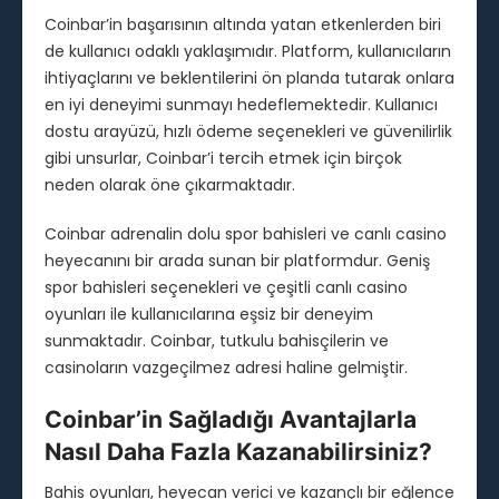
Coinbar’in başarısının altında yatan etkenlerden biri
de kullanıcı odaklı yaklaşımıdır. Platform, kullanıcıların
ihtiyaçlarını ve beklentilerini ön planda tutarak onlara
en iyi deneyimi sunmayı hedeflemektedir. Kullanıcı
dostu arayüzü, hızlı ödeme seçenekleri ve güvenilirlik
gibi unsurlar, Coinbar’i tercih etmek için birçok
neden olarak öne çıkarmaktadır.
Coinbar adrenalin dolu spor bahisleri ve canlı casino
heyecanını bir arada sunan bir platformdur. Geniş
spor bahisleri seçenekleri ve çeşitli canlı casino
oyunları ile kullanıcılarına eşsiz bir deneyim
sunmaktadır. Coinbar, tutkulu bahisçilerin ve
casinoların vazgeçilmez adresi haline gelmiştir.
Coinbar’in Sağladığı Avantajlarla
Nasıl Daha Fazla Kazanabilirsiniz?
Bahis oyunları, heyecan verici ve kazançlı bir eğlence