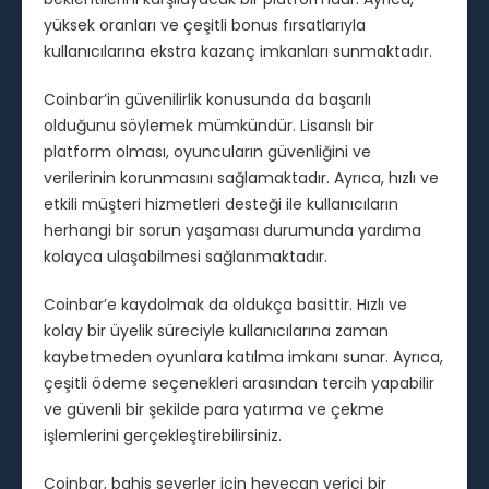
yüksek oranları ve çeşitli bonus fırsatlarıyla
kullanıcılarına ekstra kazanç imkanları sunmaktadır.
Coinbar’in güvenilirlik konusunda da başarılı
olduğunu söylemek mümkündür. Lisanslı bir
platform olması, oyuncuların güvenliğini ve
verilerinin korunmasını sağlamaktadır. Ayrıca, hızlı ve
etkili müşteri hizmetleri desteği ile kullanıcıların
herhangi bir sorun yaşaması durumunda yardıma
kolayca ulaşabilmesi sağlanmaktadır.
Coinbar’e kaydolmak da oldukça basittir. Hızlı ve
kolay bir üyelik süreciyle kullanıcılarına zaman
kaybetmeden oyunlara katılma imkanı sunar. Ayrıca,
çeşitli ödeme seçenekleri arasından tercih yapabilir
ve güvenli bir şekilde para yatırma ve çekme
işlemlerini gerçekleştirebilirsiniz.
Coinbar, bahis severler için heyecan verici bir