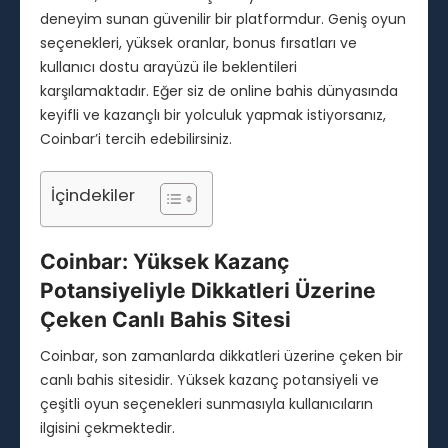
deneyim sunan güvenilir bir platformdur. Geniş oyun
seçenekleri, yüksek oranlar, bonus fırsatları ve
kullanıcı dostu arayüzü ile beklentileri
karşılamaktadır. Eğer siz de online bahis dünyasında
keyifli ve kazançlı bir yolculuk yapmak istiyorsanız,
Coinbar’i tercih edebilirsiniz.
İçindekiler
Coinbar: Yüksek Kazanç
Potansiyeliyle Dikkatleri Üzerine
Çeken Canlı Bahis Sitesi
Coinbar, son zamanlarda dikkatleri üzerine çeken bir
canlı bahis sitesidir. Yüksek kazanç potansiyeli ve
çeşitli oyun seçenekleri sunmasıyla kullanıcıların
ilgisini çekmektedir.