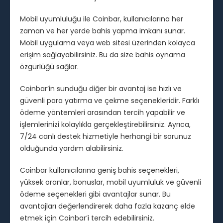
Mobil uyumluluğu ile Coinbar, kullanıcılarına her
zaman ve her yerde bahis yapma imkanı sunar.
Mobil uygulama veya web sitesi üzerinden kolayca
erişim sağlayabilirsiniz. Bu da size bahis oynama
özgürlüğü sağlar.
Coinbar’in sunduğu diğer bir avantaj ise hızlı ve
güvenli para yatırma ve çekme seçenekleridir. Farklı
ödeme yöntemleri arasından tercih yapabilir ve
işlemlerinizi kolaylıkla gerçekleştirebilirsiniz. Ayrıca,
7/24 canlı destek hizmetiyle herhangi bir sorunuz
olduğunda yardım alabilirsiniz.
Coinbar kullanıcılarına geniş bahis seçenekleri,
yüksek oranlar, bonuslar, mobil uyumluluk ve güvenli
ödeme seçenekleri gibi avantajlar sunar. Bu
avantajları değerlendirerek daha fazla kazanç elde
etmek için Coinbar’i tercih edebilirsiniz.