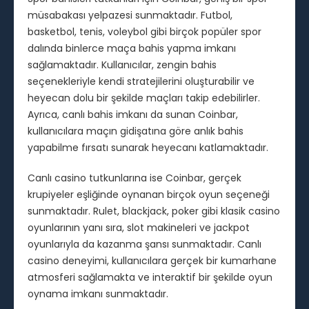
müsabakası yelpazesi sunmaktadır. Futbol,
basketbol, tenis, voleybol gibi birçok popüler spor
dalında binlerce maça bahis yapma imkanı
sağlamaktadır. Kullanıcılar, zengin bahis
seçenekleriyle kendi stratejilerini oluşturabilir ve
heyecan dolu bir şekilde maçları takip edebilirler.
Ayrıca, canlı bahis imkanı da sunan Coinbar,
kullanıcılara maçın gidişatına göre anlık bahis
yapabilme fırsatı sunarak heyecanı katlamaktadır.
Canlı casino tutkunlarına ise Coinbar, gerçek
krupiyeler eşliğinde oynanan birçok oyun seçeneği
sunmaktadır. Rulet, blackjack, poker gibi klasik casino
oyunlarının yanı sıra, slot makineleri ve jackpot
oyunlarıyla da kazanma şansı sunmaktadır. Canlı
casino deneyimi, kullanıcılara gerçek bir kumarhane
atmosferi sağlamakta ve interaktif bir şekilde oyun
oynama imkanı sunmaktadır.