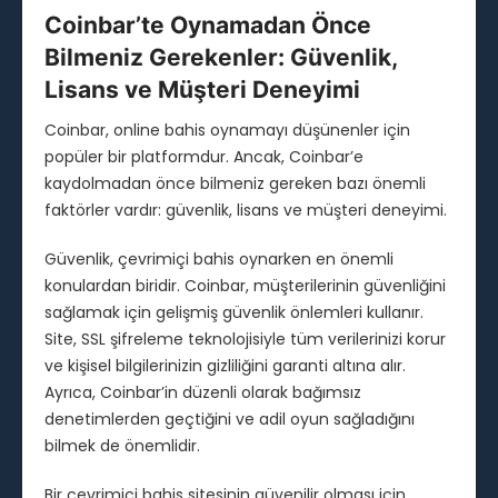
Coinbar’te Oynamadan Önce
Bilmeniz Gerekenler: Güvenlik,
Lisans ve Müşteri Deneyimi
Coinbar, online bahis oynamayı düşünenler için
popüler bir platformdur. Ancak, Coinbar’e
kaydolmadan önce bilmeniz gereken bazı önemli
faktörler vardır: güvenlik, lisans ve müşteri deneyimi.
Güvenlik, çevrimiçi bahis oynarken en önemli
konulardan biridir. Coinbar, müşterilerinin güvenliğini
sağlamak için gelişmiş güvenlik önlemleri kullanır.
Site, SSL şifreleme teknolojisiyle tüm verilerinizi korur
ve kişisel bilgilerinizin gizliliğini garanti altına alır.
Ayrıca, Coinbar’in düzenli olarak bağımsız
denetimlerden geçtiğini ve adil oyun sağladığını
bilmek de önemlidir.
Bir çevrimiçi bahis sitesinin güvenilir olması için