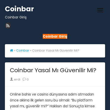
Skip
Coinbar
to
open
content
Coinbar Giriş
men
Coinbar Giriş
»
Coinbar
»
Coinbar Yasal Mı Güvenilir Mi?
Coinbar Yasal Mı Güvenilir Mi?
Author
erdi
0
Online bahis ve casino dünyasına adım atmadan
önce aklına ilk gelen soru bu olmalı: “Bu platform
yasal mı, güvenilir mi?” Haklısın da! Sonuçta kimse