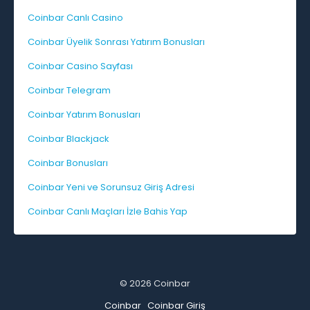
Coinbar Canlı Casino
Coinbar Üyelik Sonrası Yatırım Bonusları
Coinbar Casino Sayfası
Coinbar Telegram
Coinbar Yatırım Bonusları
Coinbar Blackjack
Coinbar Bonusları
Coinbar Yeni ve Sorunsuz Giriş Adresi
Coinbar Canlı Maçları İzle Bahis Yap
© 2026 Coinbar
Coinbar
Coinbar Giriş