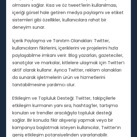
olmasını sağlar. Kısa ve öz tweet’lerin kullanılması,
içeriği görsel hale getiren medya paylaşımı ve etiket
sistemleri gibi özellikler, kullanıcılara rahat bir
deneyim sunar.
İçerik Paylaşma ve Tanıtım Olanakları: Twitter,
kullanıcıların fikirlerini, içeriklerini ve projelerini hızla
paylaşabilme imkanı verir. Blog yazarları, gazeteciler,
sanatçılar ve markalar, kitlelere ulaşmak için Twitter’ı
aktif olarak kullanır. Ayrıca Twitter, reklam olanakları
da sunarak işletmelerin ürün ve hizmetlerini
tanıtabilmesine yardımcı olur.
Etkileşim ve Topluluk Desteği: Twitter, takipçilerle
etkileşim kurmanın yanı sıra, hashtag’ler, tartışma
konuları ve trendler aracılığıyla topluluk desteği
sağlar. Bir konuda fikir alışverişi yapmak veya bir
kampanya başlatmak isteyen kullanıcılar, Twitter’ın
geniş etkileşim potansiyelinden yararlanabilir.