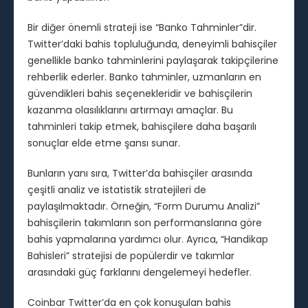
Bir diğer önemli strateji ise “Banko Tahminler”dir.
Twitter’daki bahis topluluğunda, deneyimli bahisçiler
genellikle banko tahminlerini paylaşarak takipçilerine
rehberlik ederler. Banko tahminler, uzmanların en
güvendikleri bahis seçenekleridir ve bahisçilerin
kazanma olasılıklarını artırmayı amaçlar. Bu
tahminleri takip etmek, bahisçilere daha başarılı
sonuçlar elde etme şansı sunar.
Bunların yanı sıra, Twitter’da bahisçiler arasında
çeşitli analiz ve istatistik stratejileri de
paylaşılmaktadır. Örneğin, “Form Durumu Analizi”
bahisçilerin takımların son performanslarına göre
bahis yapmalarına yardımcı olur. Ayrıca, “Handikap
Bahisleri” stratejisi de popülerdir ve takımlar
arasındaki güç farklarını dengelemeyi hedefler.
Coinbar Twitter’da en çok konuşulan bahis