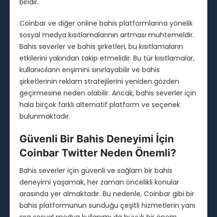
biridir.
Coinbar ve diğer online bahis platformlarına yönelik
sosyal medya kısıtlamalarının artması muhtemeldir.
Bahis severler ve bahis şirketleri, bu kısıtlamaların
etkilerini yakından takip etmelidir. Bu tür kısıtlamalar,
kullanıcıların erişimini sınırlayabilir ve bahis
şirketlerinin reklam stratejilerini yeniden gözden
geçirmesine neden olabilir. Ancak, bahis severler için
hala birçok farklı alternatif platform ve seçenek
bulunmaktadır.
Güvenli Bir Bahis Deneyimi İçin
Coinbar Twitter Neden Önemli?
Bahis severler için güvenli ve sağlam bir bahis
deneyimi yaşamak, her zaman öncelikli konular
arasında yer almaktadır. Bu nedenle, Coinbar gibi bir
bahis platformunun sunduğu çeşitli hizmetlerin yanı