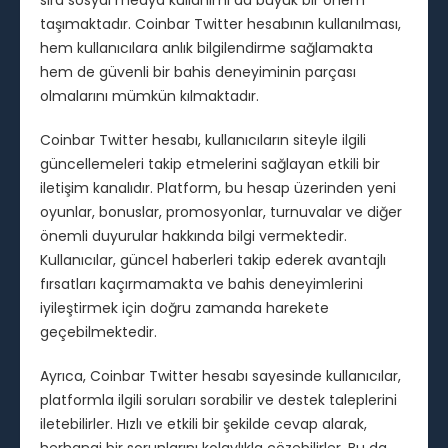
sıra sosyal medya kullanımı da büyük bir önem
taşımaktadır. Coinbar Twitter hesabının kullanılması,
hem kullanıcılara anlık bilgilendirme sağlamakta
hem de güvenli bir bahis deneyiminin parçası
olmalarını mümkün kılmaktadır.
Coinbar Twitter hesabı, kullanıcıların siteyle ilgili
güncellemeleri takip etmelerini sağlayan etkili bir
iletişim kanalıdır. Platform, bu hesap üzerinden yeni
oyunlar, bonuslar, promosyonlar, turnuvalar ve diğer
önemli duyurular hakkında bilgi vermektedir.
Kullanıcılar, güncel haberleri takip ederek avantajlı
fırsatları kaçırmamakta ve bahis deneyimlerini
iyileştirmek için doğru zamanda harekete
geçebilmektedir.
Ayrıca, Coinbar Twitter hesabı sayesinde kullanıcılar,
platformla ilgili soruları sorabilir ve destek taleplerini
iletebilirler. Hızlı ve etkili bir şekilde cevap alarak,