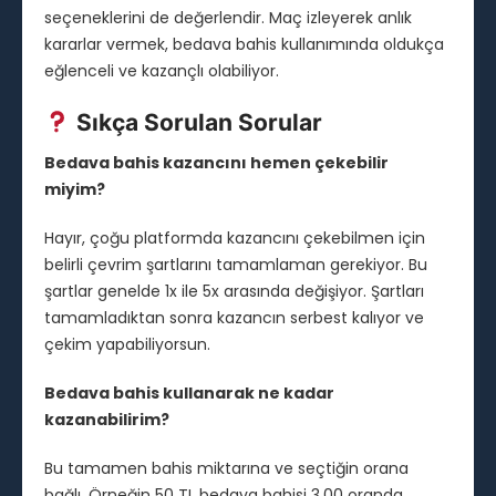
seçeneklerini de değerlendir. Maç izleyerek anlık
kararlar vermek, bedava bahis kullanımında oldukça
eğlenceli ve kazançlı olabiliyor.
Sıkça Sorulan Sorular
Bedava bahis kazancını hemen çekebilir
miyim?
Hayır, çoğu platformda kazancını çekebilmen için
belirli çevrim şartlarını tamamlaman gerekiyor. Bu
şartlar genelde 1x ile 5x arasında değişiyor. Şartları
tamamladıktan sonra kazancın serbest kalıyor ve
çekim yapabiliyorsun.
Bedava bahis kullanarak ne kadar
kazanabilirim?
Bu tamamen bahis miktarına ve seçtiğin orana
bağlı. Örneğin 50 TL bedava bahisi 3.00 oranda