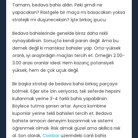
Tamam, bedava bahis aldın. Peki şimdi ne
yapacaksın? Rastgele bir maça mı basacaksın yoksa
stratejik mi düşüneceksin? İşte birkaç ipucu:
Bedava bahislerinde genelde biraz daha riskli
oynayabilirsin. Sonuçta kendi paran değil. Ama bu
demek değil ki mantıksız bahisler yap. Orta-yüksek
oranlı, iyi araştırdığın maçları tercih et. Örneğin 2.00-
3.00 arası oranlar ideal. Hem kazanç potansiyeli
yüksek, hem de çok uçuk değil.
Bir başka strateji de bedava bahsi birkaç parçaya
bölmek. Eğer site izin veriyorsa, tek seferde hepsini
kullanmak yerine 3-4 farklı bahis yapabilirsin.
Böylece tutma şansın artar. Ayrıca kombine
kuponlar yerine tekli bahisleri tercih et. Bedava
bahiste amacın deneyim kazanmak ve sistemi
öğrenmek olmalı. Risk almak güzel ama akıllıca risk
al. Son olarak,
Coinbar
üzerindeki canlı bahis