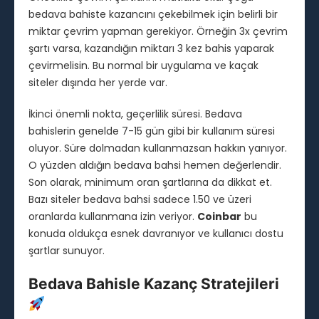
bedava bahiste kazancını çekebilmek için belirli bir
miktar çevrim yapman gerekiyor. Örneğin 3x çevrim
şartı varsa, kazandığın miktarı 3 kez bahis yaparak
çevirmelisin. Bu normal bir uygulama ve kaçak
siteler dışında her yerde var.
İkinci önemli nokta, geçerlilik süresi. Bedava
bahislerin genelde 7-15 gün gibi bir kullanım süresi
oluyor. Süre dolmadan kullanmazsan hakkın yanıyor.
O yüzden aldığın bedava bahsi hemen değerlendir.
Son olarak, minimum oran şartlarına da dikkat et.
Bazı siteler bedava bahsi sadece 1.50 ve üzeri
oranlarda kullanmana izin veriyor.
Coinbar
bu
konuda oldukça esnek davranıyor ve kullanıcı dostu
şartlar sunuyor.
Bedava Bahisle Kazanç Stratejileri