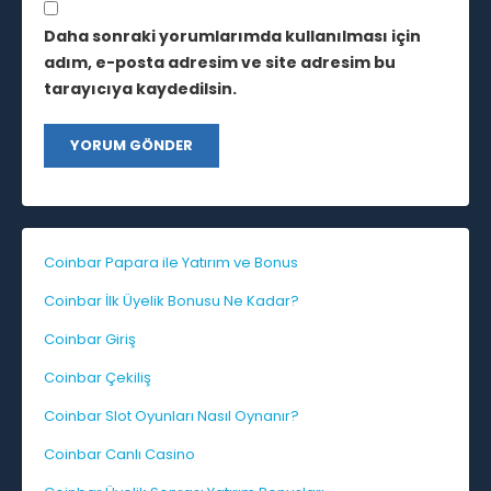
Daha sonraki yorumlarımda kullanılması için
adım, e-posta adresim ve site adresim bu
tarayıcıya kaydedilsin.
Coinbar Papara ile Yatırım ve Bonus
Coinbar İlk Üyelik Bonusu Ne Kadar?
Coinbar Giriş
Coinbar Çekiliş
Coinbar Slot Oyunları Nasıl Oynanır?
Coinbar Canlı Casino