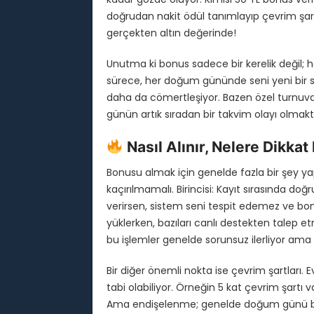
doğrudan nakit ödül tanımlayıp çevrim şar
gerçekten altın değerinde!
Unutma ki bonus sadece bir kerelik değil; h
sürece, her doğum gününde seni yeni bir sür
daha da cömertleşiyor. Bazen özel turnuval
günün artık sıradan bir takvim olayı olmak
Nasıl Alınır, Nelere Dikkat
Bonusu almak için genelde fazla bir şey 
kaçırılmamalı. Birincisi: Kayıt sırasında doğ
verirsen, sistem seni tespit edemez ve bonus
yüklerken, bazıları canlı destekten talep et
bu işlemler genelde sorunsuz ilerliyor ama
Bir diğer önemli nokta ise çevrim şartları.
tabi olabiliyor. Örneğin 5 kat çevrim şartı
Ama endişelenme; genelde doğum günü bon