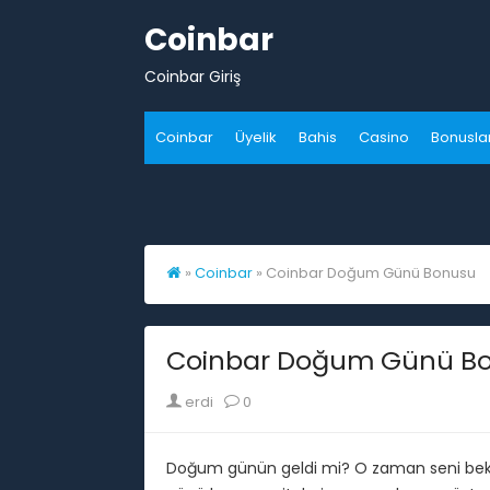
Skip
Coinbar
to
content
Coinbar Giriş
Coinbar
Üyelik
Bahis
Casino
Bonusla
»
Coinbar
»
Coinbar Doğum Günü Bonusu
Coinbar Doğum Günü B
Author
erdi
0
Doğum günün geldi mi? O zaman seni bekl