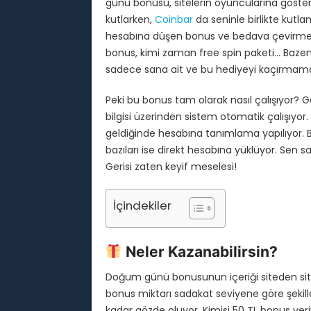
günü bonusu, sitelerin oyuncularına gösterd
kutlarken,
Coinbar
da seninle birlikte kut
hesabına düşen bonus ve bedava çevirmeler
bonus, kimi zaman free spin paketi… Bazen
sadece sana ait ve bu hediyeyi kaçırmamal
Peki bu bonus tam olarak nasıl çalışıyor? G
bilgisi üzerinden sistem otomatik çalışı
geldiğinde hesabına tanımlama yapılıyor. B
bazıları ise direkt hesabına yüklüyor. Sen 
Gerisi zaten keyif meselesi!
İçindekiler
Neler Kazanabilirsin?
Doğum günü bonusunun içeriği siteden sitey
bonus miktarı sadakat seviyene göre şekill
kadar gözde oluyor. Kimisi 50 TL bonus veriyo