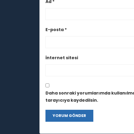
Ad
*
E-posta
*
İnternet sitesi
Daha sonraki yorumlarımda kullanılmas
tarayıcıya kaydedilsin.