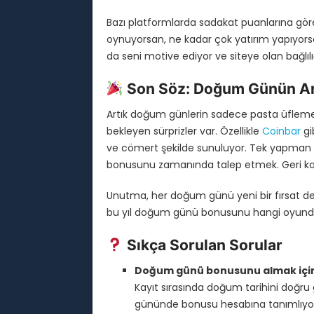
Bazı platformlarda sadakat puanlarına gör
oynuyorsan, ne kadar çok yatırım yapıyor
da seni motive ediyor ve siteye olan bağlıl
Son Söz: Doğum Günün Art
Artık doğum günlerin sadece pasta üfleme
bekleyen sürprizler var. Özellikle
Coinbar
gi
ve cömert şekilde sunuluyor. Tek yapman g
bonusunu zamanında talep etmek. Geri kal
Unutma, her doğum günü yeni bir fırsat d
bu yıl doğum günü bonusunu hangi oyund
Sıkça Sorulan Sorular
Doğum günü bonusunu almak içi
Kayıt sırasında doğum tarihini doğru
gününde bonusu hesabına tanımlıyor.