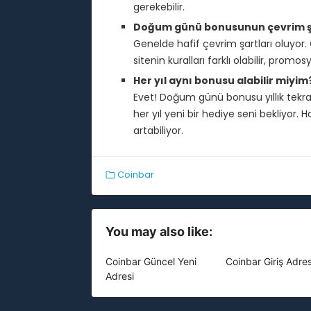
gerekebilir.
Doğum günü bonusunun çevrim şa
Genelde hafif çevrim şartları oluyor
sitenin kuralları farklı olabilir, prom
Her yıl aynı bonusu alabilir miyim
Evet! Doğum günü bonusu yıllık tekr
her yıl yeni bir hediye seni bekliyo
artabiliyor.
Coinbar
You may also like:
Coinbar Güncel Yeni
Coinbar Giriş Adres
Adresi