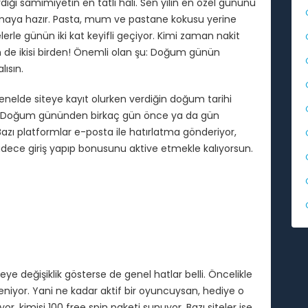
iği samimiyetin en tatlı hali. Sen yılın en özel gününü
lamaya hazır. Pasta, mum ve pastane kokusu yerine
le günün iki kat keyifli geçiyor. Kimi zaman nakit
 de ikisi birden! Önemli olan şu: Doğum günün
ısın.
enelde siteye kayıt olurken verdiğin doğum tarihi
yor. Doğum gününden birkaç gün önce ya da gün
azı platformlar e-posta ile hatırlatma gönderiyor,
sadece giriş yapıp bonusunu aktive etmekle kalıyorsun.
e değişiklik gösterse de genel hatlar belli. Öncelikle
eniyor. Yani ne kadar aktif bir oyuncuysan, hediye o
r, kimisi 100 free spin paketi sunuyor. Bazı siteler ise