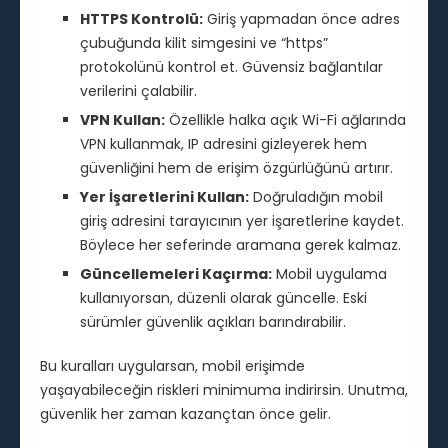
HTTPS Kontrolü:
Giriş yapmadan önce adres
çubuğunda kilit simgesini ve “https”
protokolünü kontrol et. Güvensiz bağlantılar
verilerini çalabilir.
VPN Kullan:
Özellikle halka açık Wi-Fi ağlarında
VPN kullanmak, IP adresini gizleyerek hem
güvenliğini hem de erişim özgürlüğünü artırır.
Yer İşaretlerini Kullan:
Doğruladığın mobil
giriş adresini tarayıcının yer işaretlerine kaydet.
Böylece her seferinde aramana gerek kalmaz.
Güncellemeleri Kaçırma:
Mobil uygulama
kullanıyorsan, düzenli olarak güncelle. Eski
sürümler güvenlik açıkları barındırabilir.
Bu kuralları uygularsan, mobil erişimde
yaşayabileceğin riskleri minimuma indirirsin. Unutma,
güvenlik her zaman kazançtan önce gelir.