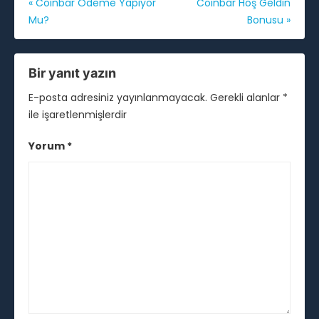
Yazı
«
Coinbar Ödeme Yapıyor
Coinbar Hoş Geldin
Mu?
Bonusu
»
gezinmesi
Bir yanıt yazın
E-posta adresiniz yayınlanmayacak.
Gerekli alanlar
*
ile işaretlenmişlerdir
Yorum
*