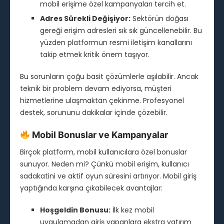
mobil erişime özel kampanyaları tercih et.
Adres Sürekli Değişiyor:
Sektörün doğası
gereği erişim adresleri sık sık güncellenebilir. Bu
yüzden platformun resmi iletişim kanallarını
takip etmek kritik önem taşıyor.
Bu sorunların çoğu basit çözümlerle aşılabilir. Ancak
teknik bir problem devam ediyorsa, müşteri
hizmetlerine ulaşmaktan çekinme. Profesyonel
destek, sorununu dakikalar içinde çözebilir.
Mobil Bonuslar ve Kampanyalar
Birçok platform, mobil kullanıcılara özel bonuslar
sunuyor. Neden mi? Çünkü mobil erişim, kullanıcı
sadakatini ve aktif oyun süresini artırıyor. Mobil giriş
yaptığında karşına çıkabilecek avantajlar:
Hoşgeldin Bonusu:
İlk kez mobil
uygulamadan giriş yapanlara ekstra yatırım