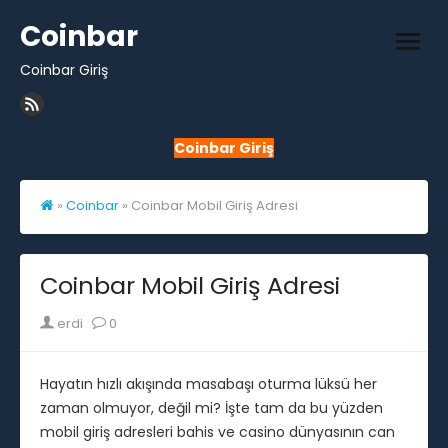
Skip
Coinbar
to
open
content
Coinbar Giriş
men
Coinbar Giriş
»
Coinbar
»
Coinbar Mobil Giriş Adresi
Coinbar Mobil Giriş Adresi
Author
erdi
0
Hayatın hızlı akışında masabaşı oturma lüksü her
zaman olmuyor, değil mi? İşte tam da bu yüzden
mobil giriş adresleri bahis ve casino dünyasının can