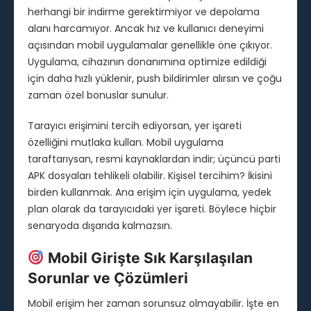
herhangi bir indirme gerektirmiyor ve depolama
alanı harcamıyor. Ancak hız ve kullanıcı deneyimi
açısından mobil uygulamalar genellikle öne çıkıyor.
Uygulama, cihazının donanımına optimize edildiği
için daha hızlı yüklenir, push bildirimler alırsın ve çoğu
zaman özel bonuslar sunulur.
Tarayıcı erişimini tercih ediyorsan, yer işareti
özelliğini mutlaka kullan. Mobil uygulama
taraftarıysan, resmi kaynaklardan indir; üçüncü parti
APK dosyaları tehlikeli olabilir. Kişisel tercihim? İkisini
birden kullanmak. Ana erişim için uygulama, yedek
plan olarak da tarayıcıdaki yer işareti. Böylece hiçbir
senaryoda dışarıda kalmazsın.
Mobil Girişte Sık Karşılaşılan
Sorunlar ve Çözümleri
Mobil erişim her zaman sorunsuz olmayabilir. İşte en