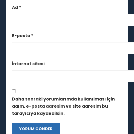
Ad
*
E-posta
*
İnternet sitesi
Daha sonraki yorumlarımda kullanılması için
adım, e-posta adresim ve site adresim bu
tarayıcıya kaydedilsin.