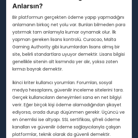
Anlarsın?
Bir platformun gerçekten ödeme yapıp yapmadığını
anlamanın birkaç net yolu var. Bunları bilmeden para
yatırmak tam anlamıyla kumar oynamak olur. İlk
yapman gereken lisans kontrolü. Curacao, Malta
Gaming Authority gibi kurumlardan lisans almış bir
site, belirli standartlara uyuyor demektir. Lisans bilgisi
genellikle sitenin alt kısmında yer alır, yoksa zaten
kırmızı bayrak demektir.
İkinci kriter kullanıcı yorumları. Forumları, sosyal
medya hesaplarını, güvenilir inceleme sitelerini tara.
Gerçek kullanıcıların deneyimleri sana en net bilgiyi
verir. Eğer birçok kişi ödeme alamadığından şikayet
ediyorsa, orada durup düşünmen gerekir. Üçüncü ve
en önemlisi ise altyapı. SSL sertifikası, şifreli ödeme
kanalları ve güvenilir ödeme sağlayıcılarıyla çalışan
platformlar, teknik olarak da güvenli demektir.