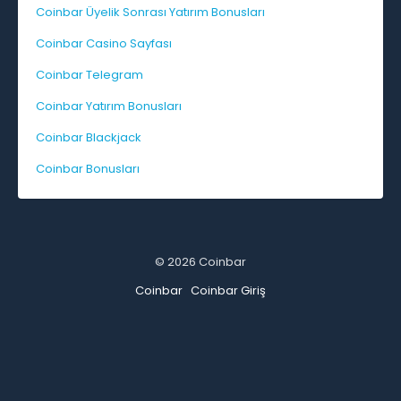
Coinbar Üyelik Sonrası Yatırım Bonusları
Coinbar Casino Sayfası
Coinbar Telegram
Coinbar Yatırım Bonusları
Coinbar Blackjack
Coinbar Bonusları
© 2026 Coinbar
Coinbar
Coinbar Giriş