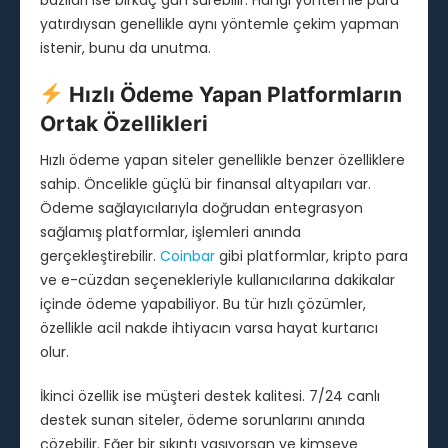
bazıları ise birkaç gün sürebilir. Hangi yöntemle para
yatırdıysan genellikle aynı yöntemle çekim yapman
istenir, bunu da unutma.
Hızlı Ödeme Yapan Platformların
Ortak Özellikleri
Hızlı ödeme yapan siteler genellikle benzer özelliklere
sahip. Öncelikle güçlü bir finansal altyapıları var.
Ödeme sağlayıcılarıyla doğrudan entegrasyon
sağlamış platformlar, işlemleri anında
gerçekleştirebilir.
Coinbar
gibi platformlar, kripto para
ve e-cüzdan seçenekleriyle kullanıcılarına dakikalar
içinde ödeme yapabiliyor. Bu tür hızlı çözümler,
özellikle acil nakde ihtiyacın varsa hayat kurtarıcı
olur.
İkinci özellik ise müşteri destek kalitesi. 7/24 canlı
destek sunan siteler, ödeme sorunlarını anında
çözebilir. Eğer bir sıkıntı yaşıyorsan ve kimseye