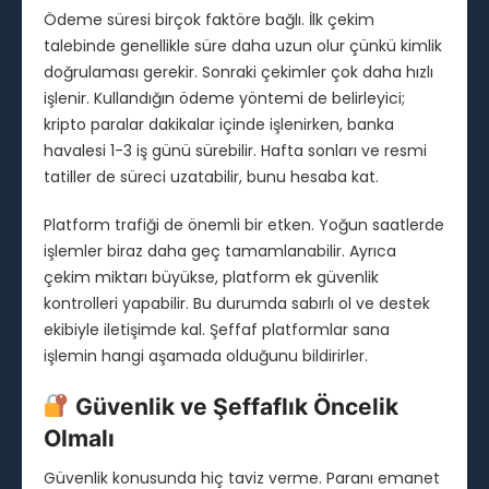
Ödeme süresi birçok faktöre bağlı. İlk çekim
talebinde genellikle süre daha uzun olur çünkü kimlik
doğrulaması gerekir. Sonraki çekimler çok daha hızlı
işlenir. Kullandığın ödeme yöntemi de belirleyici;
kripto paralar dakikalar içinde işlenirken, banka
havalesi 1-3 iş günü sürebilir. Hafta sonları ve resmi
tatiller de süreci uzatabilir, bunu hesaba kat.
Platform trafiği de önemli bir etken. Yoğun saatlerde
işlemler biraz daha geç tamamlanabilir. Ayrıca
çekim miktarı büyükse, platform ek güvenlik
kontrolleri yapabilir. Bu durumda sabırlı ol ve destek
ekibiyle iletişimde kal. Şeffaf platformlar sana
işlemin hangi aşamada olduğunu bildirirler.
Güvenlik ve Şeffaflık Öncelik
Olmalı
Güvenlik konusunda hiç taviz verme. Paranı emanet