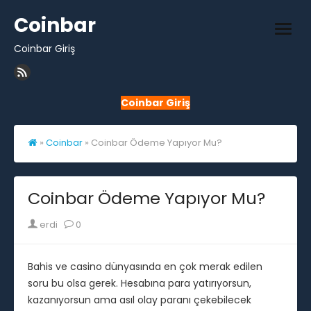
Skip
Coinbar
to
open
content
Coinbar Giriş
men
Coinbar Giriş
»
Coinbar
»
Coinbar Ödeme Yapıyor Mu?
Coinbar Ödeme Yapıyor Mu?
Author
erdi
0
Bahis ve casino dünyasında en çok merak edilen
soru bu olsa gerek. Hesabına para yatırıyorsun,
kazanıyorsun ama asıl olay paranı çekebilecek