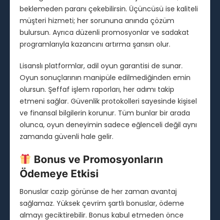
beklemeden paranı çekebilirsin. Üçüncüsü ise kaliteli
müşteri hizmeti; her sorununa anında çözüm
bulursun. Ayrıca düzenli promosyonlar ve sadakat
programlarıyla kazancını artırma şansın olur.
Lisanslı platformlar, adil oyun garantisi de sunar.
Oyun sonuçlarının manipüle edilmediğinden emin
olursun. Şeffaf işlem raporları, her adımı takip
etmeni sağlar. Güvenlik protokolleri sayesinde kişisel
ve finansal bilgilerin korunur. Tüm bunlar bir arada
olunca, oyun deneyimin sadece eğlenceli değil aynı
zamanda güvenli hale gelir.
Bonus ve Promosyonların
Ödemeye Etkisi
Bonuslar cazip görünse de her zaman avantaj
sağlamaz. Yüksek çevrim şartlı bonuslar, ödeme
almayı geciktirebilir. Bonus kabul etmeden önce